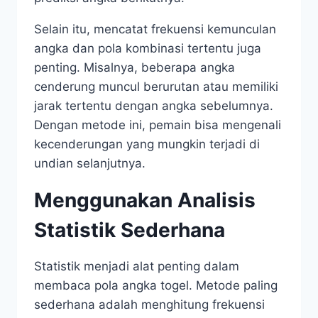
Selain itu, mencatat frekuensi kemunculan
angka dan pola kombinasi tertentu juga
penting. Misalnya, beberapa angka
cenderung muncul berurutan atau memiliki
jarak tertentu dengan angka sebelumnya.
Dengan metode ini, pemain bisa mengenali
kecenderungan yang mungkin terjadi di
undian selanjutnya.
Menggunakan Analisis
Statistik Sederhana
Statistik menjadi alat penting dalam
membaca pola angka togel. Metode paling
sederhana adalah menghitung frekuensi