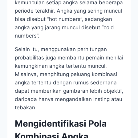
kemunculan setiap angka selama beberapa
periode terakhir. Angka yang sering muncul
bisa disebut “hot numbers”, sedangkan
angka yang jarang muncul disebut “cold
numbers”.
Selain itu, menggunakan perhitungan
probabilitas juga membantu pemain menilai
kemungkinan angka tertentu muncul.
Misalnya, menghitung peluang kombinasi
angka tertentu dengan rumus sederhana
dapat memberikan gambaran lebih objektif,
daripada hanya mengandalkan insting atau
tebakan.
Mengidentifikasi Pola
Kombinasi Angka