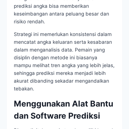
prediksi angka bisa memberikan
keseimbangan antara peluang besar dan
risiko rendah.
Strategi ini memerlukan konsistensi dalam
mencatat angka keluaran serta kesabaran
dalam menganalisis data. Pemain yang
disiplin dengan metode ini biasanya
mampu melihat tren angka yang lebih jelas,
sehingga prediksi mereka menjadi lebih
akurat dibanding sekadar mengandalkan
tebakan.
Menggunakan Alat Bantu
dan Software Prediksi