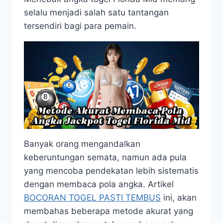
selalu menjadi salah satu tantangan
tersendiri bagi para pemain.
Banyak orang mengandalkan
keberuntungan semata, namun ada pula
yang mencoba pendekatan lebih sistematis
dengan membaca pola angka. Artikel
BOCORAN TOGEL PASTI TEMBUS
ini, akan
membahas beberapa metode akurat yang