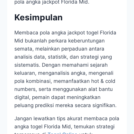
pola angka jackpot Florida Mid.
Kesimpulan
Membaca pola angka jackpot togel Florida
Mid bukanlah perkara keberuntungan
semata, melainkan perpaduan antara
analisis data, statistik, dan strategi yang
sistematis. Dengan memahami sejarah
keluaran, menganalisis angka, mengenali
pola kombinasi, memanfaatkan hot & cold
numbers, serta menggunakan alat bantu
digital, pemain dapat meningkatkan
peluang prediksi mereka secara signifikan.
Jangan lewatkan tips akurat membaca pola
angka togel Florida Mid, temukan strategi