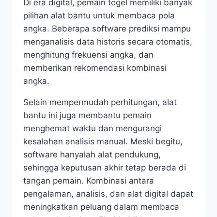
Di era digital, pemain togel memiliki banyak
pilihan alat bantu untuk membaca pola
angka. Beberapa software prediksi mampu
menganalisis data historis secara otomatis,
menghitung frekuensi angka, dan
memberikan rekomendasi kombinasi
angka.
Selain mempermudah perhitungan, alat
bantu ini juga membantu pemain
menghemat waktu dan mengurangi
kesalahan analisis manual. Meski begitu,
software hanyalah alat pendukung,
sehingga keputusan akhir tetap berada di
tangan pemain. Kombinasi antara
pengalaman, analisis, dan alat digital dapat
meningkatkan peluang dalam membaca