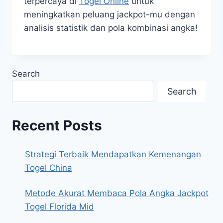
terpercaya di
Togel Online
untuk
meningkatkan peluang jackpot-mu dengan
analisis statistik dan pola kombinasi angka!
Search
Search
Recent Posts
Strategi Terbaik Mendapatkan Kemenangan
Togel China
Metode Akurat Membaca Pola Angka Jackpot
Togel Florida Mid