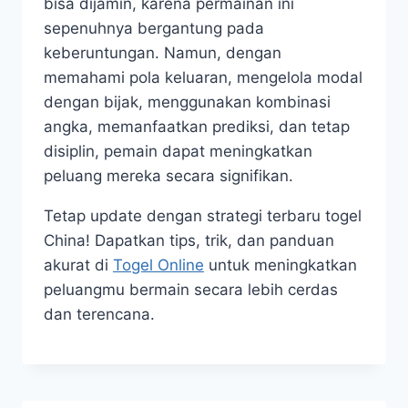
bisa dijamin, karena permainan ini
sepenuhnya bergantung pada
keberuntungan. Namun, dengan
memahami pola keluaran, mengelola modal
dengan bijak, menggunakan kombinasi
angka, memanfaatkan prediksi, dan tetap
disiplin, pemain dapat meningkatkan
peluang mereka secara signifikan.
Tetap update dengan strategi terbaru togel
China! Dapatkan tips, trik, dan panduan
akurat di
Togel Online
untuk meningkatkan
peluangmu bermain secara lebih cerdas
dan terencana.