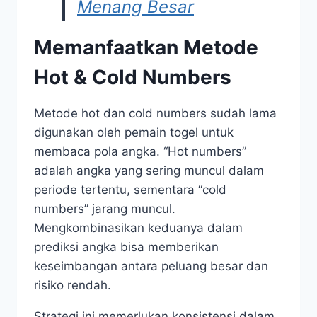
Menang Besar
Memanfaatkan Metode
Hot & Cold Numbers
Metode hot dan cold numbers sudah lama
digunakan oleh pemain togel untuk
membaca pola angka. “Hot numbers”
adalah angka yang sering muncul dalam
periode tertentu, sementara “cold
numbers” jarang muncul.
Mengkombinasikan keduanya dalam
prediksi angka bisa memberikan
keseimbangan antara peluang besar dan
risiko rendah.
Strategi ini memerlukan konsistensi dalam