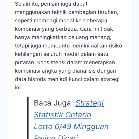
Selain itu, pemain juga dapat
menggunakan teknik pembagian taruhan,
seperti membagi modal ke beberapa
kombinasi yang berbeda. Cara ini tidak
hanya meningkatkan peluang menang,
tetapi juga membantu meminimalkan risiko
kehilangan seluruh modal dalam satu
putaran. Konsistensi dalam menerapkan
kombinasi angka yang dianalisis dengan
data historis menjadi kunci dalam strategi
ini.
Baca Juga:
Strategi
Statistik Ontario
Lotto 6/49 Mingguan
Paling Dicari