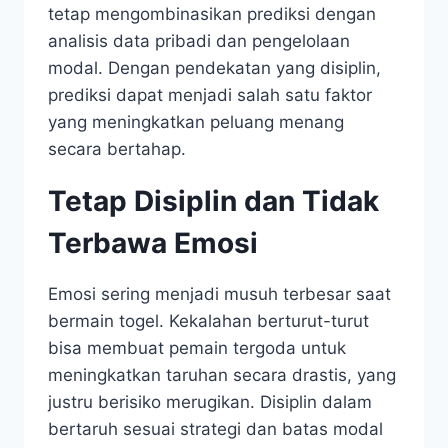
tetap mengombinasikan prediksi dengan
analisis data pribadi dan pengelolaan
modal. Dengan pendekatan yang disiplin,
prediksi dapat menjadi salah satu faktor
yang meningkatkan peluang menang
secara bertahap.
Tetap Disiplin dan Tidak
Terbawa Emosi
Emosi sering menjadi musuh terbesar saat
bermain togel. Kekalahan berturut-turut
bisa membuat pemain tergoda untuk
meningkatkan taruhan secara drastis, yang
justru berisiko merugikan. Disiplin dalam
bertaruh sesuai strategi dan batas modal