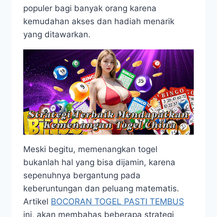
populer bagi banyak orang karena
kemudahan akses dan hadiah menarik
yang ditawarkan.
Meski begitu, memenangkan togel
bukanlah hal yang bisa dijamin, karena
sepenuhnya bergantung pada
keberuntungan dan peluang matematis.
Artikel
BOCORAN TOGEL PASTI TEMBUS
ini, akan membahas beberapa strategi