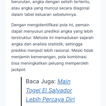
berurutan, angka dengan selisih tertentu,
atau angka yang muncul secara diagonal
dalam tabel keluaran sebelumnya.
Dengan mengidentifikasi pola ini, pemain
dapat menyusun prediksi angka yang lebih
terstruktur. Metode ini memadukan sejarah
angka dan analisis statistik, sehingga
prediksi menjadi lebih rasional. Meski tidak
menjamin kemenangan, pola kombinasi
bisa meningkatkan peluang memperoleh
jackpot.
Baca Juga:
Main
Togel El Salvador
Lebih Percaya Diri