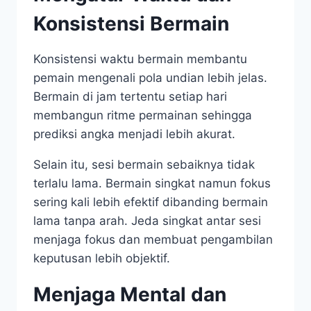
Konsistensi Bermain
Konsistensi waktu bermain membantu
pemain mengenali pola undian lebih jelas.
Bermain di jam tertentu setiap hari
membangun ritme permainan sehingga
prediksi angka menjadi lebih akurat.
Selain itu, sesi bermain sebaiknya tidak
terlalu lama. Bermain singkat namun fokus
sering kali lebih efektif dibanding bermain
lama tanpa arah. Jeda singkat antar sesi
menjaga fokus dan membuat pengambilan
keputusan lebih objektif.
Menjaga Mental dan