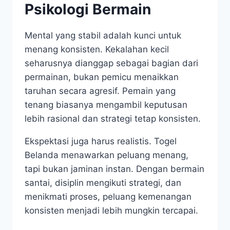
Psikologi Bermain
Mental yang stabil adalah kunci untuk
menang konsisten. Kekalahan kecil
seharusnya dianggap sebagai bagian dari
permainan, bukan pemicu menaikkan
taruhan secara agresif. Pemain yang
tenang biasanya mengambil keputusan
lebih rasional dan strategi tetap konsisten.
Ekspektasi juga harus realistis. Togel
Belanda menawarkan peluang menang,
tapi bukan jaminan instan. Dengan bermain
santai, disiplin mengikuti strategi, dan
menikmati proses, peluang kemenangan
konsisten menjadi lebih mungkin tercapai.