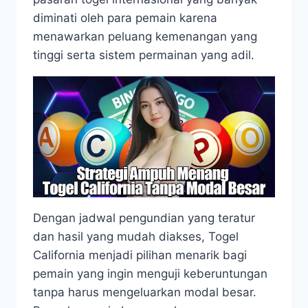
diminati oleh para pemain karena
menawarkan peluang kemenangan yang
tinggi serta sistem permainan yang adil.
Dengan jadwal pengundian yang teratur
dan hasil yang mudah diakses, Togel
California menjadi pilihan menarik bagi
pemain yang ingin menguji keberuntungan
tanpa harus mengeluarkan modal besar.