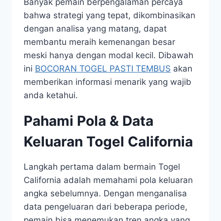
Banyak pemain berpengalaman percaya
bahwa strategi yang tepat, dikombinasikan
dengan analisa yang matang, dapat
membantu meraih kemenangan besar
meski hanya dengan modal kecil. Dibawah
ini
BOCORAN TOGEL PASTI TEMBUS
akan
memberikan informasi menarik yang wajib
anda ketahui.
Pahami Pola & Data
Keluaran Togel California
Langkah pertama dalam bermain Togel
California adalah memahami pola keluaran
angka sebelumnya. Dengan menganalisa
data pengeluaran dari beberapa periode,
pemain bisa menemukan tren angka yang