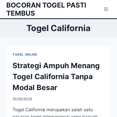
Skip
BOCORAN TOGEL PASTI
to
TEMBUS
content
Togel California
TOGEL ONLINE
Strategi Ampuh Menang
Togel California Tanpa
Modal Besar
10/20/2025
Togel California merupakan salah satu
pasaran togel internasional yang banyak