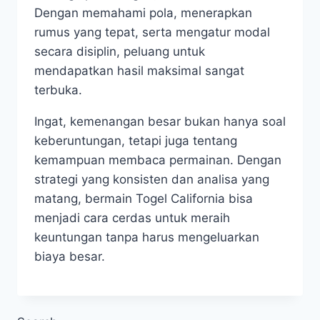
Dengan memahami pola, menerapkan
rumus yang tepat, serta mengatur modal
secara disiplin, peluang untuk
mendapatkan hasil maksimal sangat
terbuka.
Ingat, kemenangan besar bukan hanya soal
keberuntungan, tetapi juga tentang
kemampuan membaca permainan. Dengan
strategi yang konsisten dan analisa yang
matang, bermain Togel California bisa
menjadi cara cerdas untuk meraih
keuntungan tanpa harus mengeluarkan
biaya besar.