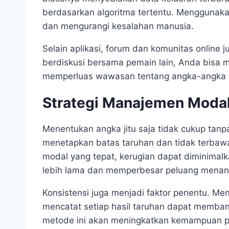
berdasarkan algoritma tertentu. Menggunaka
dan mengurangi kesalahan manusia.
Selain aplikasi, forum dan komunitas online
berdiskusi bersama pemain lain, Anda bisa 
memperluas wawasan tentang angka-angka pot
Strategi Manajemen Modal
Menentukan angka jitu saja tidak cukup tan
menetapkan batas taruhan dan tidak terbawa
modal yang tepat, kerugian dapat diminimal
lebih lama dan memperbesar peluang menan
Konsistensi juga menjadi faktor penentu. Meng
mencatat setiap hasil taruhan dapat membantu
metode ini akan meningkatkan kemampuan pred