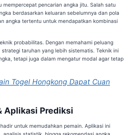
mempercepat pencarian angka jitu. Salah satu
ngka berdasarkan keluaran sebelumnya dan pola
an angka tertentu untuk mendapatkan kombinasi
eknik probabilitas. Dengan memahami peluang
rategi taruhan yang lebih sistematis. Teknik ini
ka, tetapi juga dalam mengatur modal agar tetap
in Togel Hongkong Dapat Cuan
Aplikasi Prediksi
gel hadir untuk memudahkan pemain. Aplikasi ini
 analisis statistik, hingga rekomendasi angka