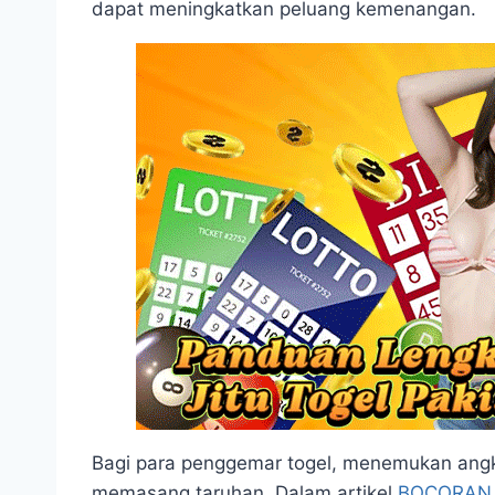
dapat meningkatkan peluang kemenangan.
Bagi para penggemar togel, menemukan angka
memasang taruhan. Dalam artikel
BOCORAN 