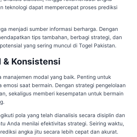
n teknologi dapat mempercepat proses prediksi
 juga menjadi sumber informasi berharga. Dengan
mendapatkan tips tambahan, berbagi strategi, dan
ensial yang sering muncul di Togel Pakistan.
 & Konsistensi
pa manajemen modal yang baik. Penting untuk
 emosi saat bermain. Dengan strategi pengelolaan
kan, sekaligus memberi kesempatan untuk bermain
g.
ikuti pola yang telah dianalisis secara disiplin dan
 Anda menilai efektivitas strategi. Seiring waktu,
iksi angka jitu secara lebih cepat dan akurat.