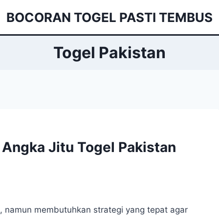
BOCORAN TOGEL PASTI TEMBUS
Togel Pakistan
Angka Jitu Togel Pakistan
, namun membutuhkan strategi yang tepat agar