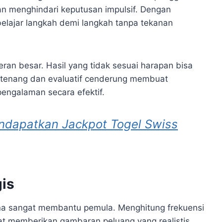
dan menghindari keputusan impulsif. Dengan
belajar langkah demi langkah tanpa tekanan
eran besar. Hasil yang tidak sesuai harapan bisa
 tenang dan evaluatif cenderung membuat
 pengalaman secara efektif.
endapatkan Jackpot Togel Swiss
is
na sangat membantu pemula. Menghitung frekuensi
t memberikan gambaran peluang yang realistis.