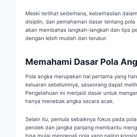
Meski terlihat sederhana, keberhasilan dala
disiplin, dan pemahaman dasar tentang pola a
akan membahas langkah-langkah dan tips pe
dengan lebih mudah dan terukur.
Memahami Dasar Pola An
Pola angka merupakan hal pertama yang har
keluaran sebelumnya, seseorang dapat meli
Pengetahuan ini menjadi dasar untuk mengam
hanya menebak angka secara acak.
Selain itu, pemula sebaiknya fokus pada pol
pendek dan jangka panjang membantu mengh
bisa mulai mengenali pola yang paling kons