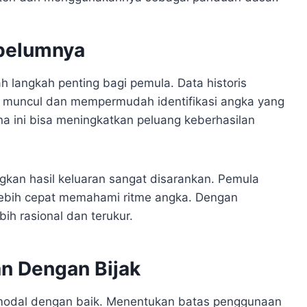
ebelumnya
h langkah penting bagi pemula. Data historis
 muncul dan mempermudah identifikasi angka yang
na ini bisa meningkatkan peluang keberhasilan
kan hasil keluaran sangat disarankan. Pemula
 lebih cepat memahami ritme angka. Dengan
ih rasional dan terukur.
an Dengan Bijak
 modal dengan baik. Menentukan batas penggunaan